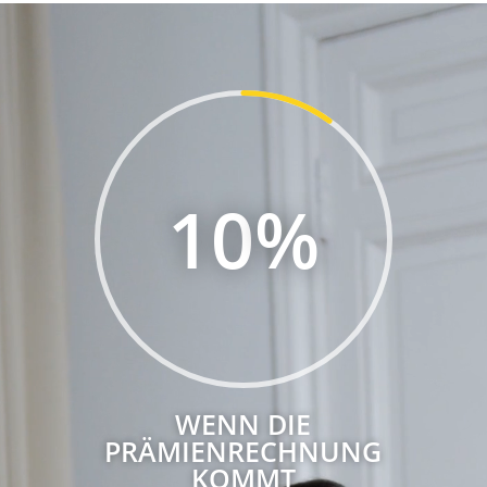
Video-
Player
10
%
WENN DIE
PRÄMIENRECHNUNG
KOMMT