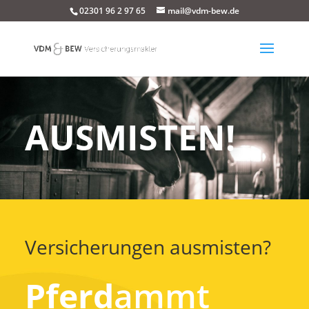
02301 96 2 97 65
mail@vdm-bew.de
AUSMISTEN!
Versicherungen ausmisten?
Pferd
ammt