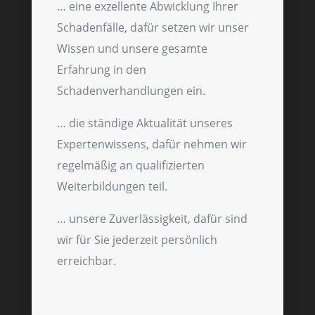
… eine exzellente Abwicklung Ihrer
Schadenfälle, dafür setzen wir unser
Wissen und unsere gesamte
Erfahrung in den
Schadenverhandlungen ein.
… die ständige Aktualität unseres
Expertenwissens, dafür nehmen wir
regelmäßig an qualifizierten
Weiterbildungen teil.
… unsere Zuverlässigkeit, dafür sind
wir für Sie jederzeit persönlich
erreichbar.