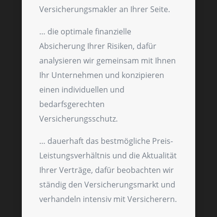
Versicherungsmakler an Ihrer Seite.
… die optimale finanzielle
Absicherung Ihrer Risiken, dafür
analysieren wir gemeinsam mit Ihnen
Ihr Unternehmen und konzipieren
einen individuellen und
bedarfsgerechten
Versicherungsschutz.
… dauerhaft das bestmögliche Preis-
Leistungsverhältnis und die Aktualität
Ihrer Verträge, dafür beobachten wir
ständig den Versicherungsmarkt und
verhandeln intensiv mit Versicherern.